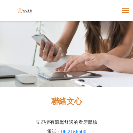
展開選
文心牙醫聯合診所
聯絡文心
立即擁有溫馨舒適的看牙體驗
電話：
06-2156600