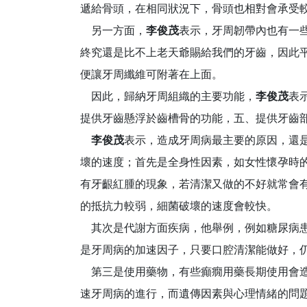
遞給骨頭，在相同狀況下，骨頭也相對會承受
另一方面，
李俊茂
表示，牙周韌帶內也有一
終究還是比不上老天爺賜給我們的牙齒，因此
便讓牙周纖維可附著在上面。
因此，歸納牙周組織的主要功能，
李俊茂
表
提供牙齒懸浮於齒槽骨的功能，五、提供牙齒
李俊茂
表示，造成牙周病最主要的原因，還
壞的速度；首先是全身性因素，如女性懷孕時
有牙齦紅腫的現象，若清潔又做的不好就常會
的抵抗力較弱，細菌破壞的速度會較快。
其次是代謝方面疾病，他舉例，例如糖尿病患
是牙周病的加速因子，只要口腔清潔能做好，
第三是使用藥物，有些癲癇用藥長期使用會造
速牙周病的進行，而遺傳因素與心理情緒的問