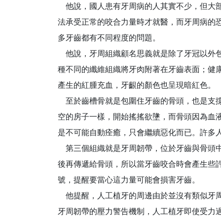
他說，國人患有牙周病的人其實不少，但大部
法承受正常的咬合力量時才就醫，而牙周病的
多牙齒都有不同程度的問題。
他說，牙周組織顧名思義就是除了牙冠以外包
種不同的纖維組織將牙肉附著在牙齒表面；健
產生的紅腫充血，牙齦的顏色也呈現暗紅色。
至於齒槽骨就是包圍住牙齒的骨頭，也是支撐
空的房子一樣，開始搖搖欲墬，而骨頭因為血
是不可能自動痊癒，只會繼續惡化而已。許多
第三個組織就是牙周韌帶，位於牙齒與骨頭中
後再傳遞給骨頭，所以當牙齒咬合時會產生些
號，提醒要當心這力量可能會損害牙齒。
他提醒，人工植牙的周邊由於並沒有類似牙周
牙周韌帶的壓力警告機制，人工植牙即使受力