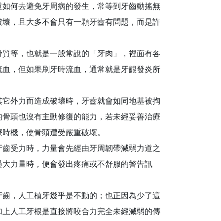
道如何去避免牙周病的發生，常等到牙齒動搖無
破壞，且大多不會只有一顆牙齒有問題，而是許
骨質等，也就是一般常說的「牙肉」，裡面有各
流血，但如果刷牙時流血，通常就是牙齦發炎所
其它外力而造成破壞時，牙齒就會如同地基被掏
的骨頭也沒有主動修復的能力，若未經妥善治療
療時機，使骨頭遭受嚴重破壞。
牙齒受力時，力量會先經由牙周韌帶減弱力道之
過大力量時，便會發出疼痛或不舒服的警告訊
牙齒，人工植牙幾乎是不動的；也正因為少了這
加上人工牙根是直接將咬合力完全未經減弱的傳