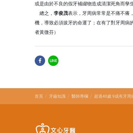
或是由於不良的假牙補綴物造成清潔死角而孳
總之，
李俊茂
表示，牙周病常常是不痛不癢
機，導致必須拔牙的命運了；在有了對牙周病
者黃微芬）
LINE
首頁
牙齒知識
醫師專欄
超過40歲 9成有牙周