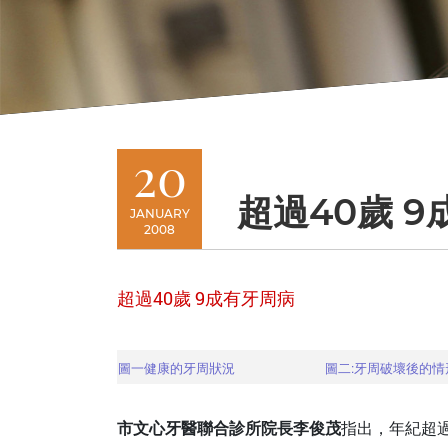
20
超過40歲 
JANUARY
2008
超過40歲 9成有牙周病
圖一健康的牙周狀況
圖二:牙周破壞後的情
市文心牙醫聯合診所院長李俊茂
指出，年紀超