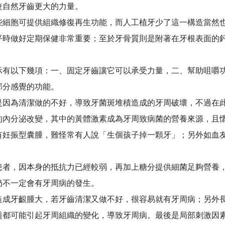
較自然牙齒更大的力量。
些細胞可提供組織修復再生功能，而人工植牙少了這一構造當然
平時做好定期保健非常重要；至於牙骨質則是附著在牙根表面的
示有以下幾項：一、固定牙齒讓它可以承受力量，二、幫助咀嚼
部分感覺的功能。
是因為清潔做的不好，導致牙菌斑堆積造成的牙周破壞，不過在
的內分泌改變，其中的黃體激素成為牙周致病菌的營養來源，且
有妊振型囊腫，難怪常有人說「生個孩子掉一顆牙」；另外如血
者，因本身的抵抗力已經較弱，再加上糖分提供細菌足夠營養
仍不一定會有牙周病的發生。
成牙齦腫大，若牙齒清潔又做不好，很容易就有牙周病；另外
題都可能引起牙周組織的變化，導致牙周病。最後是局部刺激因