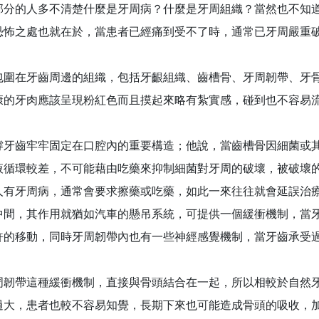
分的人多不清楚什麼是牙周病？什麼是牙周組織？當然也不知
恐怖之處也就在於，當患者已經痛到受不了時，通常已牙周嚴重
圍在牙齒周邊的組織，包括牙齦組織、齒槽骨、牙周韌帶、牙
康的牙肉應該呈現粉紅色而且摸起來略有紮實感，碰到也不容易
牙齒牢牢固定在口腔內的重要構造；他說，當齒槽骨因細菌或
液循環較差，不可能藉由吃藥來抑制細菌對牙周的破壞，被破壞
人有牙周病，通常會要求擦藥或吃藥，如此一來往往就會延誤治
間，其作用就猶如汽車的懸吊系統，可提供一個緩衝機制，當
許的移動，同時牙周韌帶內也有一些神經感覺機制，當牙齒承受
韌帶這種緩衝機制，直接與骨頭結合在一起，所以相較於自然
過大，患者也較不容易知覺，長期下來也可能造成骨頭的吸收，