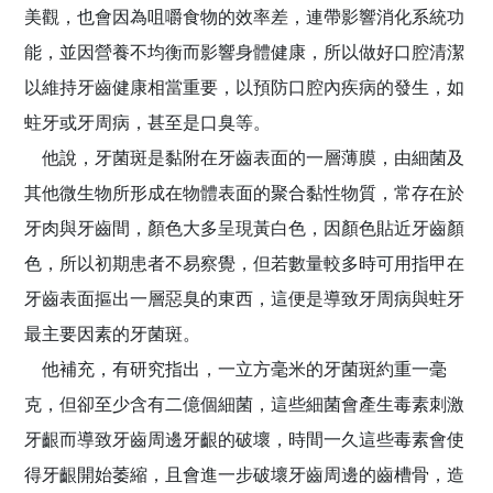
美觀，也會因為咀嚼食物的效率差，連帶影響消化系統功
能，並因營養不均衡而影響身體健康，所以做好口腔清潔
以維持牙齒健康相當重要，以預防口腔內疾病的發生，如
蛀牙或牙周病，甚至是口臭等。
他說，牙菌斑是黏附在牙齒表面的一層薄膜，由細菌及
其他微生物所形成在物體表面的聚合黏性物質，常存在於
牙肉與牙齒間，顏色大多呈現黃白色，因顏色貼近牙齒顏
色，所以初期患者不易察覺，但若數量較多時可用指甲在
牙齒表面摳出一層惡臭的東西，這便是導致牙周病與蛀牙
最主要因素的牙菌斑。
他補充，有研究指出，一立方毫米的牙菌斑約重一毫
克，但卻至少含有二億個細菌，這些細菌會產生毒素刺激
牙齦而導致牙齒周邊牙齦的破壞，時間一久這些毒素會使
得牙齦開始萎縮，且會進一步破壞牙齒周邊的齒槽骨，造