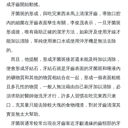
成牙齒開始動搖。
牙菌斑的形成，與吃完東西未馬上清潔牙齒，導致口腔
內的細菌在牙齒表面孳生有關，李俊茂表示，一旦牙菌斑
形成後，唯有藉助正確的潔牙方法，如刷牙及使用牙線才
能加以清除，單純使用漱口水或使用沖牙機是無法去除
的。
而且，他提醒，形成牙菌斑後若還未能及時加以清除，
便會形成牙結石，牙結石就是牙齒表面的牙菌斑和唾液內
的礦物質和其他的物質相結合在一起，形成一個表面粗糙
且多孔性的物質，一般人無法藉由自己刷牙加以清除，必
須求助於醫師做洗牙才行，許多人習慣在吃完東西只漱
口，充其量只能去除較大塊的食物殘渣，對於牙齒清潔其
實並無太大幫助。
牙菌斑通常較常出現在牙齒靠近牙齦邊緣的齒頸部的牙