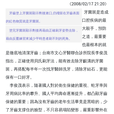
《2008/02/17 21:20》
牙菌斑是造成
牙齒塗上牙菌斑顯示劑後漱口,仍殘留在牙齒表面
口腔疾病的最
的紅色物質就是牙菌斑。
大殺手，預防
塗完牙菌斑顯示劑後再藉由正確刷牙姿勢去除，
之道，最重要
藉由反覆練習來減少平時患者刷不到的死角。
也最根本的就
是徹底地清潔牙齒；台南市文心牙醫聯合診所院長李俊茂
指出，正確使用貝氏刷牙法，能有效去除牙齦溝的牙菌
斑，再搭配每半年一次找牙醫師洗牙，清除牙結石，更能
保有一口好牙。
李俊茂表示，隨著國人對於衛生保健的重視、蛀牙率與
牙周病比率的攀升、國人平均壽命逐漸提升，都凸顯牙齒
保健的重要；因為沒有牙齒的老年生活畢竟是黑暗的，少
了牙齒支撐住的臉型，不只容易塌陷變形，嚴重影響外在