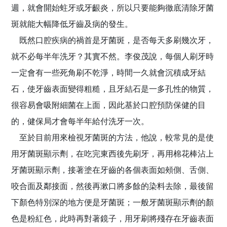
週，就會開始蛀牙或牙齦炎，所以只要能夠徹底清除牙菌
斑就能大幅降低牙齒及病的發生。
既然口腔疾病的禍首是牙菌斑，是否每天多刷幾次牙，
就不必每半年洗牙？其實不然。李俊茂說，每個人刷牙時
一定會有一些死角刷不乾淨，時間一久就會沉積成牙結
石，使牙齒表面變得粗糙，且牙結石是一多孔性的物質，
很容易會吸附細菌在上面，因此基於口腔預防保健的目
的，健保局才會每半年給付洗牙一次。
至於目前用來檢視牙菌斑的方法，他說，較常見的是使
用牙菌斑顯示劑，在吃完東西後先刷牙，再用棉花棒沾上
牙菌斑顯示劑，接著塗在牙齒的各個表面如頰側、舌側、
咬合面及鄰接面，然後再漱口將多餘的染料去除，最後留
下顏色特別深的地方便是牙菌斑；一般牙菌斑顯示劑的顏
色是粉紅色，此時再對著鏡子，用牙刷將殘存在牙齒表面