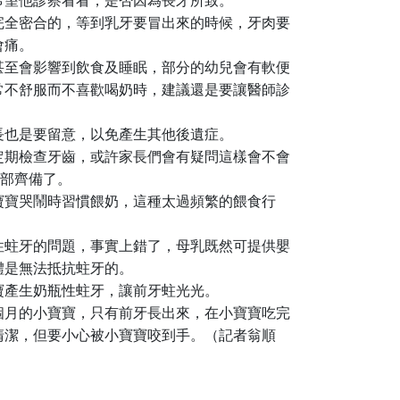
希望他診察看看，是否因為長牙所致。
完全密合的，等到乳牙要冒出來的時候，牙肉要
會痛。
甚至會影響到飲食及睡眠，部分的幼兒會有軟便
常不舒服而不喜歡喝奶時，建議還是要讓醫師診
長也是要留意，以免產生其他後遺症。
定期檢查牙齒，或許家長們會有疑問這樣會不會
全部齊備了。
寶寶哭鬧時習慣餵奶，這種太過頻繁的餵食行
性蛀牙的問題，事實上錯了，母乳既然可提供嬰
體是無法抵抗蛀牙的。
寶產生奶瓶性蛀牙，讓前牙蛀光光。
個月的小寶寶，只有前牙長出來，在小寶寶吃完
清潔，但要小心被小寶寶咬到手。（記者翁順