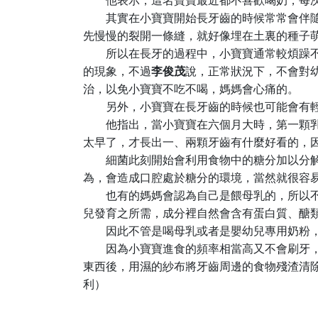
他表示，這名寶寶最近都不喜歡喝奶，每
其實在小寶寶開始長牙齒的時候常常會伴
先慢慢的裂開一條縫，就好像埋在土裏的種子
所以在長牙的過程中，小寶寶通常較煩躁
的現象，不過
李俊茂
說，正常狀況下，不會對
治，以免小寶寶不吃不喝，媽媽會心痛的。
另外，小寶寶在長牙齒的時候也可能會有
他指出，當小寶寶在六個月大時，第一顆
太早了，才長出一、兩顆牙齒有什麼好看的，
細菌此刻開始會利用食物中的糖分加以分
為，會造成口腔處於糖分的環境，當然就很容
也有的媽媽會認為自己是餵母乳的，所以
兒發育之所需，成分裡自然會含有蛋白質、醣
因此不管是喝母乳或者是嬰幼兒專用奶粉
因為小寶寶進食的頻率相當高又不會刷牙
東西後，用濕的紗布將牙齒周邊的食物殘渣清
利）