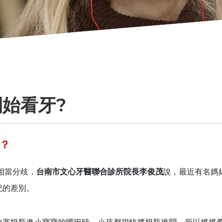
始看牙?
？
相當分歧，
台南市文心牙醫聯合診所院長李俊茂
說，最近有名媽
紀的差別。