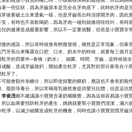
次塞奶瓶進小寶寶的嘴巴時，小孩都很快將奶瓶推開，所以媽媽
隨著一些症狀，因為牙齒原本是完全在牙肉底下，此時的牙肉是
萌芽後要破土出來透氣一樣，但是牙齒長出時須撐開牙肉，因此
不安，有時也不喜歡喝奶，因為牙肉一碰到就痛得哇哇叫，有時
幼兒的健康造成嚴重影響，所以不一定要就醫，但若是小寶寶非
輕微的感染，所以有時候會有輕微發燒，雖然是正常現象，但家
乳門牙長出來曝露在口腔、口水、奶水中的時候，就要每三個月
因蛀牙的四要件─食物（奶水）、細菌、時間、牙齒，這時候就
解成酸，造成牙齒脫鈣，開始產生蛀牙，尤其對於部分家長在小
易蛀牙了。
不可能會額外加糖分，所以即使頻繁的餵奶，應該也不會有奶瓶
類、脂肪等養分，所以常喝母乳雖然會提供嬰兒抗體，但是這抗
，
李俊茂
都不建議讓小寶寶含著奶嘴睡覺，因為這很容易讓小寶
，所以如果要預防蛀牙的產生，媽媽就要幫小寶寶們清潔，滿六
除乾淨，以減少細菌造成蛀牙的機會，同時也讓小寶寶習慣牙齒