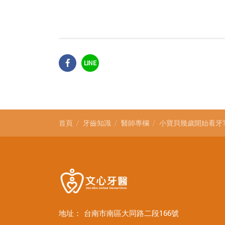
LINE
首頁
牙齒知識
醫師專欄
小寶貝幾歲開始看牙
地址：
台南市南區大同路二段166號