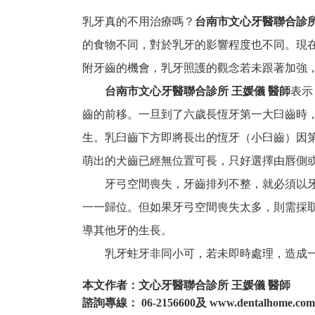
乳牙真的不用治療嗎？
台南市文心牙醫聯合診
的食物不同，對於乳牙的影響程度也不同。現
附牙齒的機會，乳牙照護的觀念若未跟著加強
台南市文心牙醫聯合診所
王媛儀 醫師
表示
齒的前移。一旦到了六歲長恆牙第一大臼齒時
生。乳臼齒下方即將長出的恆牙（小臼齒）因
萌出的犬齒已經無位置可長，只好選擇由唇側
牙弓空間喪失，牙齒排列不整，就必須以牙齒
一一歸位。但如果牙弓空間喪失太多，則需採
導其他牙的生長。
乳牙蛀牙非同小可，若未即時處理，造成一
本文作者：文心牙醫聯合診所
王媛儀 醫師
諮詢專線：
06-2156600
及
www.dentalhome.com