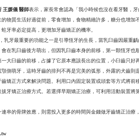
所
王媛儀 醫師
表示，家長常會認為「我小時候也沒在看牙醫，牙
在的物質生活好過從前，零食增加，食物精緻許多，糖分也增加
，蛀牙率必定提高，更增加牙齒矯正的機率。
，乳牙最重要的功能之一是引導恆牙的生長，當乳臼齒因嚴重齲
，會在乳臼齒後方萌出，但因乳臼齒本身的前移，第一顆恆牙也
第一大臼齒的前移，占據了它原本應該長出的位置，小臼齒只好
或顎側萌牙，這時牙齒的排列不再是完美的弧形，外露的犬齒則
矯正方式來解決問題。利用口內固定裝置或頭套等方式將前移
取拔牙矯正治療方式。若選擇早期矯正治療，可利用活動裝置將
連串的骨牌效應，則需投入更多的時間與金錢做牙齒矯正治療
.tw