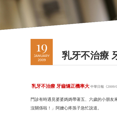
19
乳牙不治療 
JANUARY
2009
乳牙不治療 牙齒矯正機率大
中華日報《
2009/
門診有時遇見婆婆媽媽帶著五、六歲的小朋友
沒關係啦！」阿嬤心疼孫子急忙說道。