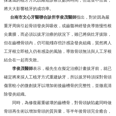
採速成的植牙方式以縮短診療次數與時間，但這並不恰當，
將大大影響植牙的成功率。
台南市文心牙醫聯合診所李俊茂醫師
指出，對於因為嚴
重牙周病引起骨頭發炎與吸收，或齒髓神經發炎導致慢性根
尖囊腫，而必須以拔牙治療的狀況下，雖已將病灶牙拔除，
但在齒槽骨頭內，仍可能殘存些許感染發炎組織，貿然將人
工牙根立即植入仍有感染的風險，導致骨頭無法與人工牙根
結合在一起而失敗。
李俊茂醫師
表示，楊先生在擬定治療計畫拔牙前，就已
確定將來採人工植牙方式重建缺牙，所以拔牙時須採對骨頭
傷害較小的微創拔牙以增加術後齒槽骨的完整性，並徹底清
除發炎組織。
同時，為修復嚴重破壞的齒槽骨，對骨頭缺陷處同時做
骨頭再生術以增加骨頭的質與量，等半年後骨頭完全癒合，