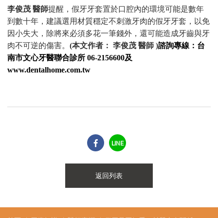
李俊茂
醫師
提醒，假牙牙套置於口腔內的環境可能是數年
到數十年，建議選用材質穩定不刺激牙肉的假牙牙套，以免
因小失大，除將來必須多花一筆錢外，還可能造成牙齒與牙
肉不可逆的傷害。
(
本文作者：
李俊茂 醫師
)
諮詢專線：台
南市文心牙醫聯合診所
06-2156600
及
www.dentalhome.com.tw
LINE
返回列表