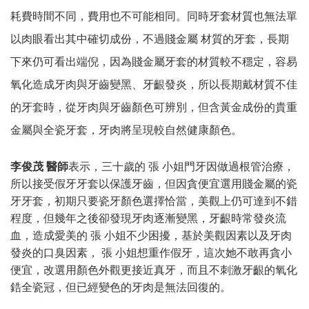
耗費時間不同，費用也不可能相同。同時牙套材質也無法單
以肉眼看出其中確切成份，不過賤金屬 材質的牙套，長期
下來仍可看出端倪，因為賤金屬牙套的材質較不穩定，容易
氧化造成牙肉與牙齒變黑、牙齦發炎，所以長期戴材質不佳
的牙套時，從牙肉與牙齒顏色可辨別，但含黃金成份的貴重
金屬與全瓷牙套，牙肉將呈現較自然健康顏色。
李俊茂
醫師
表示，三十歲的
張 小姐門牙因做過根管治療，
所以接受假牙牙套以保護牙齒，但因貪便宜選用賤金屬的瓷
牙牙套，初期只要瓷牙顏色選擇恰當，美觀上仍可達到不錯
程度，但幾年之後卻發現牙肉逐漸變黑，牙齦時常發炎流
血，造成愛美的
張 小姐不少困擾，基於美觀因素以及牙肉
發炎的口臭因素，
張 小姐想重作假牙，這次她不敢再貪小
便宜，改選用顏色外觀更接近真牙，而且不刺激牙齦的氧化
鋯全瓷冠，但已經變色的牙肉是無法回復的。