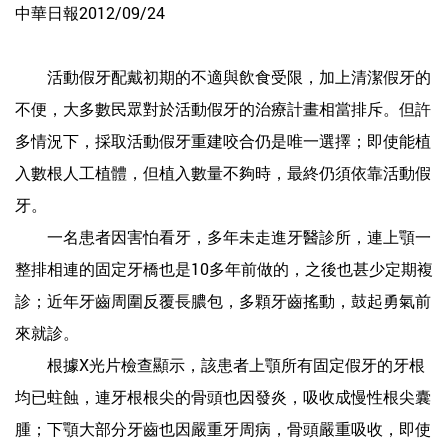
中華日報2012/09/24
活動假牙配戴初期的不適與飲食受限，加上清潔假牙的
不便，大多數民眾對於活動假牙的治療計畫相當排斥。但許
多情況下，採取活動假牙重建咬合仍是唯一選擇；即使能植
入數根人工植體，但植入數量不夠時，最終仍須依靠活動假
牙。
一名患者因害怕看牙，多年未走進牙醫診所，連上顎一
整排相連的固定牙橋也是10多年前做的，之後也甚少定期複
診；近年牙齒周圍反覆長膿包，多顆牙齒搖動，鼓起勇氣前
來就診。
根據X光片檢查顯示，該患者上顎所有固定假牙的牙根
均已蛀蝕，連牙根根尖的骨頭也因發炎，吸收成慢性根尖囊
腫；下顎大部分牙齒也因嚴重牙周病，骨頭嚴重吸收，即使