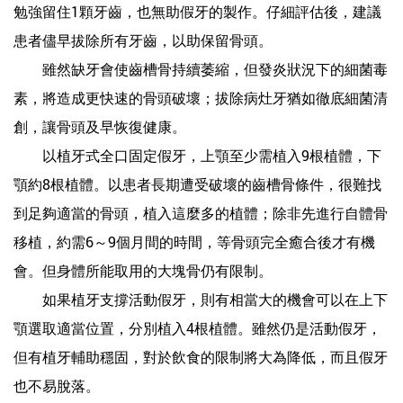
勉強留住1顆牙齒，也無助假牙的製作。仔細評估後，建議
患者儘早拔除所有牙齒，以助保留骨頭。
雖然缺牙會使齒槽骨持續萎縮，但發炎狀況下的細菌毒
素，將造成更快速的骨頭破壞；拔除病灶牙猶如徹底細菌清
創，讓骨頭及早恢復健康。
以植牙式全口固定假牙，上顎至少需植入9根植體，下
顎約8根植體。以患者長期遭受破壞的齒槽骨條件，很難找
到足夠適當的骨頭，植入這麼多的植體；除非先進行自體骨
移植，約需6～9個月間的時間，等骨頭完全癒合後才有機
會。但身體所能取用的大塊骨仍有限制。
如果植牙支撐活動假牙，則有相當大的機會可以在上下
顎選取適當位置，分別植入4根植體。雖然仍是活動假牙，
但有植牙輔助穩固，對於飲食的限制將大為降低，而且假牙
也不易脫落。