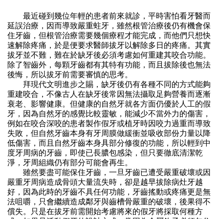
最近碰到幾位年輕的患者前來就診，平時害怕看牙醫而
延誤治療，因而導致嚴重蛀牙，雖然根管治療後仍有機會保
住牙齒，但根管治療需要幾個療程才能完成，而他們只想快
速解除疼痛，於是便要求醫師拔牙以解除多日的疼痛。其實
拔牙並不難，難在於缺牙後必須考慮如何重建其咬合功能。
除了智齒外，每顆牙齒都有其特有功能，而且拔除後也無法
後悔，所以拔牙前需要審慎的思考。
拜現代文明進步之賜，缺牙後仍有各種不同的方式能夠
重建咬合，不像古人在缺牙後常因無法攝取足夠營養而逐漸
衰老、影響健康。但健康的自然牙就各方面仍優於人工的假
牙，因為自然牙的感覺比較靈敏，能減少不當外力的傷害，
例如在咬合深咬的患者製作假牙或植牙時因咬力過重而導致
失敗，但自然牙齒本身有牙周膜做緩衝並吸收部份力量以降
低傷害，而且自然牙齒本身具部分修復的功能，所以輕到中
度牙周病的牙齒，即使已長膿包感染，但只要徹底清潔乾
淨，牙周組織仍有部分可能會再生。
雖然要盡可能保住牙齒，一旦牙齒已遭受嚴重破壞或因
嚴重牙周病造成骨頭大量流失時，卻是越早拔除病灶牙越
好，因為此時的牙齒不具任何功能，牙齒搖動或疼痛更是無
法咀嚼，只會繼續造成鄰牙與齒槽骨嚴重的破壞，後果得不
償失。只是在拔牙前需開始考慮將來的假牙將採取何種方