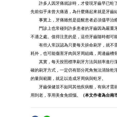
許多人因牙痛就診時，才發現牙齒早已蛀了大
先前似乎未曾大痛過，為什麼痛起來就是牙齒
事實上，牙痛雖然是提醒患者必須儘早治療的
門診上也常碰到許多患者的牙齒因為嚴重牙周
不適之處。值得注意的是，這些牙齒隨時都可
有些人常誤認為只要每天拚命刷牙，就不需每
耗外，也可能傷害牙肉與牙周組織，周邊齒槽
其實，每天按照標準刷牙方法與頻率進行潔牙
確的刷牙方式，一定仍有部分死角無法清除乾
的量與範圍，就足以造成牙周病與蛀牙。
牙齒保健並不如同其他疾病般，有病才需就醫
用到老，享用美食免煩惱。
（本文作者為台南