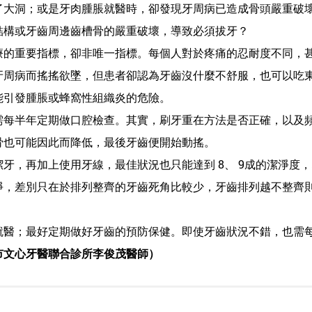
洞；或是牙肉腫脹就醫時，卻發現牙周病已造成骨頭嚴重破壞
結構或牙齒周邊齒槽骨的嚴重破壞，導致必須拔牙？
重要指標，卻非唯一指標。每個人對於疼痛的忍耐度不同，甚
病而搖搖欲墜，但患者卻認為牙齒沒什麼不舒服，也可以吃東
能引發腫脹或蜂窩性組織炎的危險。
半年定期做口腔檢查。其實，刷牙重在方法是否正確，以及頻
骨也可能因此而降低，最後牙齒便開始動搖。
，再加上使用牙線，最佳狀況也只能達到 8、 9成的潔淨度
淨，差別只在於排列整齊的牙齒死角比較少，牙齒排列越不整齊
；最好定期做好牙齒的預防保健。即使牙齒狀況不錯，也需每
市文心牙醫聯合診所李俊茂醫師）