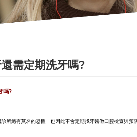
還需定期洗牙嗎?
牙嗎?
所總有莫名的恐懼，也因此不會定期找牙醫做口腔檢查與預防