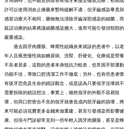
牙周病時，也不願意拆除舊有假牙來接受徹底治療，初期或
許可以使用消炎止痛藥來暫時緩解不適，但牙齒感染畢竟與
感冒治療大不相同，藥物無法清除牙齒深部感染的細菌，而
延誤治療的結果將讓細菌感染擴大，進而可能引發頭頸部的
嚴重感染。
過去因牙肉腫脹、蜂窩性組織炎來就診的患者中，以老
年人且罹患慢性病如糖尿病、洗腎、肝硬化、化療或是營養
不良者居多，這類的患者本身抵抗力較差，也常因手部運動
功能不佳，導致口腔清潔工作不徹底；另外，也有些患者懷
有拔牙恐危及生命的錯誤觀念，或是認為只要假牙沒壞就不
需要拆除的錯誤想法，事實上，雖然假牙的外觀不容易毀
壞，但與口腔密合不良的假牙就會造成內部牙齒的損壞，將
來可能必須花費更多金錢來做重建，甚至引發感染而影響健
康。但現今門診卻常見到一些年輕人因牙肉腫脹，甚至是蜂