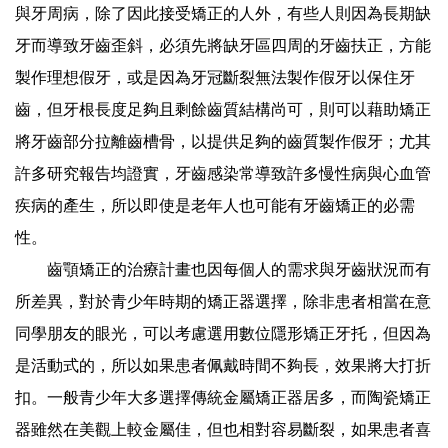
與牙周病，除了因此接受矯正的人外，有些人則因為長期缺
牙而導致牙齒歪斜，必須先將缺牙區四周的牙齒扶正，方能
製作理想假牙，或是因為牙冠斷裂無法製作假牙以保住牙
齒，但牙根長度足夠且剩餘齒質結構尚可，則可以藉助矯正
將牙齒部分拉離齒槽骨，以提供足夠的齒質製作假牙；尤其
許多研究報告均證實，牙齒感染常導致許多慢性病與心血管
疾病的產生，所以即使是老年人也可能有牙齒矯正的必需
性。
齒顎矯正的治療計畫也因每個人的需求與牙齒狀況而有
所差異，對於青少年時期的矯正器選擇，除非患者相當在意
同學朋友的眼光，可以考慮選用數位隱形矯正牙托，但因為
是活動式的，所以如果患者佩戴時間不夠長，效果將大打折
扣。一般青少年大多選擇傳統金屬矯正器居多，而陶瓷矯正
器雖然在美觀上較金屬佳，但也相對容易斷裂，如果患者喜