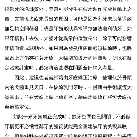
掉鄰牙的琺瑯質外，問題可能發生在假牙製作完成且黏上之
後。先前恆犬齒未長出的原因，可能是因為乳牙未脫落導致
無足夠空間萌發，或是牙齒形狀異常導致無法順利萌牙，如
果牙橋黏上去後，犬齒才從異常的位置長出，除了可能影響
牙橋而造成鬆動外，如果因為發炎疼痛而必須拔除時，也將
因為上方仍存在著牙橋，大幅增加拔牙的困難度，所以在擬
定治療計畫時，必須將這些潛在問題全部納入考量。
因此，建議患者嘗試藉由牙齒矯正治療，使埋伏於骨頭
內的犬齒重見天日，在拔除乳門牙時，一併藉由手術讓恆犬
齒露出，並在犬齒上黏上矯正器，藉由牙齒矯正將恆犬齒拉
至適當定位。
如此一來牙齒矯正完成時，缺牙空間也已關閉，不必做
牙橋更不必犧牲鄰牙的齒質就能完全重建缺牙的美觀與咬
合，但是缺點在於必須花費比較長的矯正治療療程；如果恆