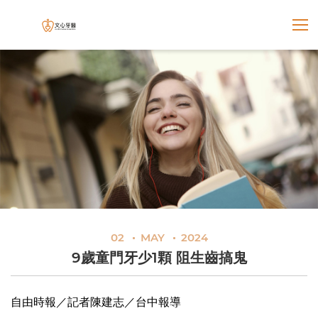
展開選
文心牙醫聯合診所
02
MAY
2024
9歲童門牙少1顆 阻生齒搞鬼
自由時報／記者陳建志／台中報導