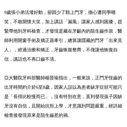
9歲張小弟活潑好動，卻因少了顆上門牙，擔心遭同學嘲
笑，不敢開懷大笑，加上講話「漏風」讓家人感到困擾，趕
緊帶他到牙科檢查，才發現是藏在牙齦內的阻生齒作祟，醫
師利用開窗手術及矯正器牽引，總算讓隱藏的門牙「出來見
人」，經過治療和矯正，牙齒恢復整齊，不僅讓他恢復自
信，講話也不再口齒不清。
亞大醫院牙科部醫師楊晉瑜指出，一般來說，正門牙恆齒的
出牙時間約介於6至8歲，因家人誤以為患者缺牙症狀可能只
是「長得比較慢而已」，沒有特別在意，直到發現孩子因缺
牙沒有自信，且開始抗拒上學，才意識到問題嚴重，經詳細
檢查後發現原來是阻生齒惹的禍。