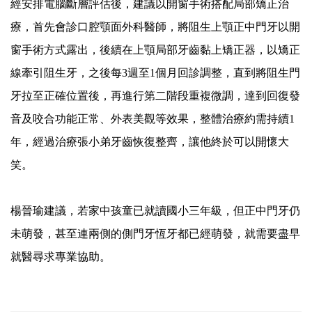
經安排電腦斷層評估後，建議以開窗手術搭配局部矯正治
療，首先會診口腔顎面外科醫師，將阻生上顎正中門牙以開
窗手術方式露出，後續在上顎局部牙齒黏上矯正器，以矯正
線牽引阻生牙，之後每3週至1個月回診調整，直到將阻生門
牙拉至正確位置後，再進行第二階段重複微調，達到回復發
音及咬合功能正常、外表美觀等效果，整體治療約需持續1
年，經過治療張小弟牙齒恢復整齊，讓他終於可以開懷大
笑。
楊晉瑜建議，若家中孩童已就讀國小三年級，但正中門牙仍
未萌發，甚至連兩側的側門牙恆牙都已經萌發，就需要盡早
就醫尋求專業協助。