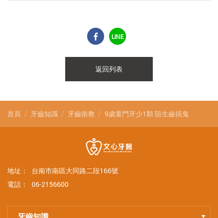
LINE
返回列表
首頁
牙齒知識
牙齒衛教
9歲童門牙少1顆 阻生齒搞鬼
地址：
台南市南區大同路二段166號
電話：
06-2156600
牙齒知識