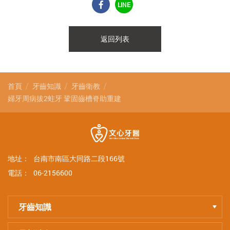
LINE
返回列表
首頁
牙齒知識
牙齒衛教
婦牙周病拔2蛀牙 鞏固齒槽脊助重建
地址：
台南市南區大同路二段166號
電話：
06-2156600
牙齒知識