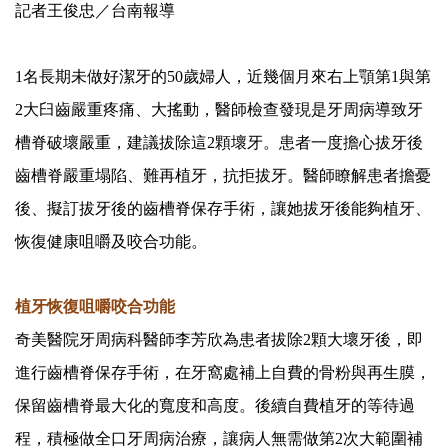
記者王俊忠／台南報導
1名長期未做好潔牙的50歲婦人，近幾個月來右上顎第1與第
2大臼齒嚴重疼痛、大搖動，醫師檢查發現是牙周病導致牙
槽脊破壞嚴重，建議拔除這2顆壞牙。患者一度擔心拔牙後
齒槽脊嚴重塌陷、難再植牙，抗拒拔牙。醫師瞭解患者擔憂
後、擬訂拔牙後的齒槽脊保存手術，讓她拔牙後能夠植牙、
恢復健康咀嚼及咬合功能。
植牙恢復咀嚼咬合功能
奇美醫院牙周病科醫師李芳欣為患者拔除2顆大壞牙後，即
進行齒槽脊保存手術，在牙窩處補上自費的骨粉與再生膜，
保留齒槽脊最大化的寬度和高度。後續自費植牙的等待過
程，積極做全口牙周病治療，讓病人無需做第2次大範圍補