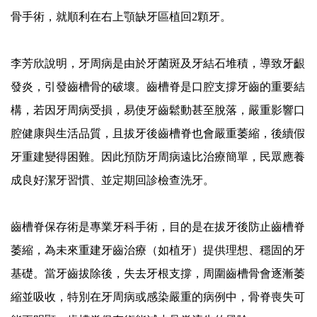
骨手術，就順利在右上顎缺牙區植回2顆牙。
李芳欣說明，牙周病是由於牙菌斑及牙結石堆積，導致牙齦
發炎，引發齒槽骨的破壞。齒槽脊是口腔支撐牙齒的重要結
構，若因牙周病受損，易使牙齒鬆動甚至脫落，嚴重影響口
腔健康與生活品質，且拔牙後齒槽脊也會嚴重萎縮，後續假
牙重建變得困難。因此預防牙周病遠比治療簡單，民眾應養
成良好潔牙習慣、並定期回診檢查洗牙。
齒槽脊保存術是專業牙科手術，目的是在拔牙後防止齒槽脊
萎縮，為未來重建牙齒治療（如植牙）提供理想、穩固的牙
基礎。當牙齒拔除後，失去牙根支撐，周圍齒槽骨會逐漸萎
縮並吸收，特別在牙周病或感染嚴重的病例中，骨脊喪失可